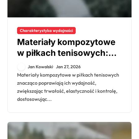
Charakterystyka wydajności
Materiały kompozytowe
w piłkach tenisowych:
cechy wydajnościowe,
Jan Kowalski
Jan 27, 2026
zalety, trendy rynkowe
Materiały kompozytowe w piłkach tenisowych
znacząco poprawiają ich wydajność,
zwiększając trwałość, elastyczność i kontrolę,
dostosowując...