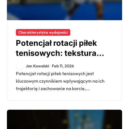
Charakterystyka wydajności
Potencjał rotacji piłek
tenisowych: tekstura
powierzchni, technika
Jan Kowalski
Feb 11, 2026
gracza, wydajność
Potencjał rotacji piłek tenisowych jest
kluczowym czynnikiem wpływającym na ich
trajektorię i zachowanie na korcie,...