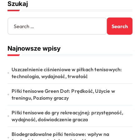
Szukaj
i
n
S
e
a
a
t
r
Najnowsze wpisy
c
i
h
o
f
o
Uszczelnienie ciśnieniowe w piłkach tenisowych:
n
r
technologia, wydajność, trwałość
:
Piłki tenisowe Green Dot: Prędkość, Użycie w
treningu, Poziomy graczy
Piłki tenisowe do gry rekreacyjnej: przystępność,
wydajność, doświadczenie gracza
Biodegradowalne piłki tenisowe: wpływ na