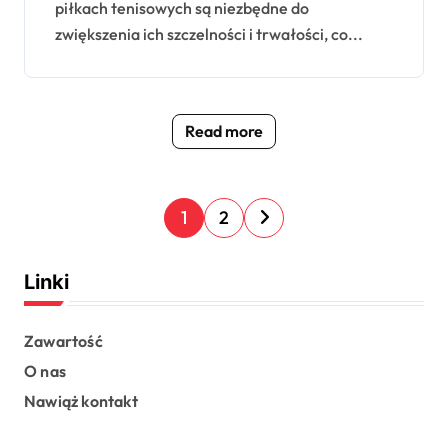
piłkach tenisowych są niezbędne do
zwiększenia ich szczelności i trwałości, co...
Read more
P
1
2
o
s
Linki
t
s
Zawartość
O nas
p
Nawiąż kontakt
a
g