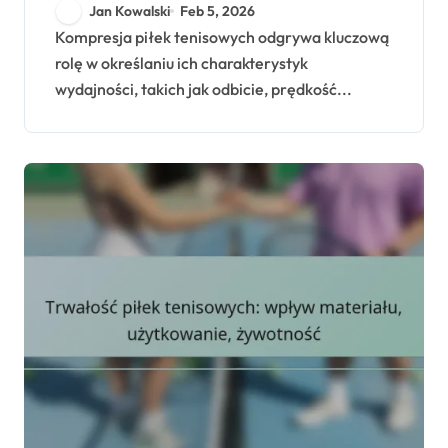
wydajnościowe, Wpływ
Jan Kowalski
Feb 5, 2026
na gracza, Projektowanie
Kompresja piłek tenisowych odgrywa kluczową
rolę w określaniu ich charakterystyk
wydajności, takich jak odbicie, prędkość...