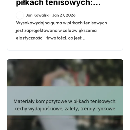
piłkach tenisowych:
elastyczność, trwałość,
Jan Kowalski
Jan 27, 2026
wpływ na gracza
Wysokowydajna guma w piłkach tenisowych
jest zaprojektowana w celu zwiększenia
elastyczności i trwałości, co jest...