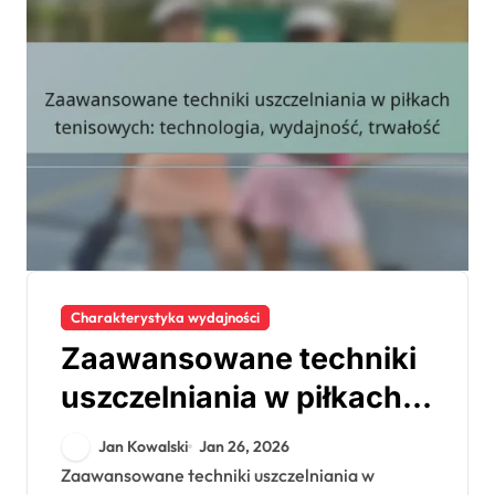
Charakterystyka wydajności
Zaawansowane techniki
uszczelniania w piłkach
tenisowych: technologia,
Jan Kowalski
Jan 26, 2026
wydajność, trwałość
Zaawansowane techniki uszczelniania w