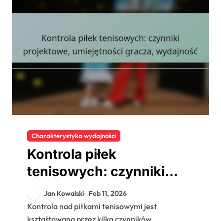
Charakterystyka wydajności
Kontrola piłek
tenisowych: czynniki
projektowe, umiejętności
Jan Kowalski
Feb 11, 2026
gracza, wydajność
Kontrola nad piłkami tenisowymi jest
kształtowana przez kilka czynników