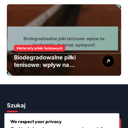
Materiały piłek tenisowych
Biodegradowalne piłki
tenisowe: wpływ na
środowisko, materiał,
wydajność
Szukaj
Search
We respect your privacy
for: