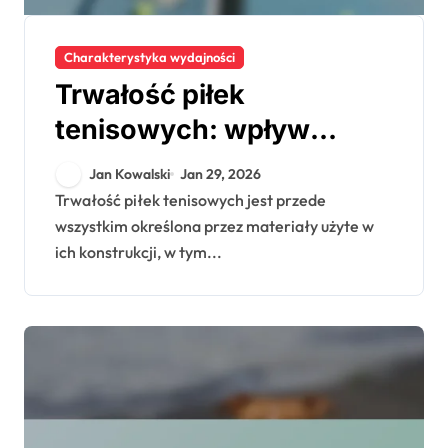
Charakterystyka wydajności
Trwałość piłek
tenisowych: wpływ
materiału, użytkowanie,
Jan Kowalski
Jan 29, 2026
żywotność
Trwałość piłek tenisowych jest przede
wszystkim określona przez materiały użyte w
ich konstrukcji, w tym...