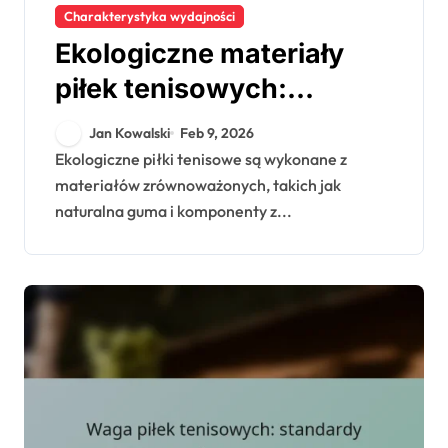
Charakterystyka wydajności
Ekologiczne materiały
piłek tenisowych:
zrównoważony rozwój,
Jan Kowalski
Feb 9, 2026
wydajność, trendy
Ekologiczne piłki tenisowe są wykonane z
materiałów zrównoważonych, takich jak
rynkowe
naturalna guma i komponenty z...