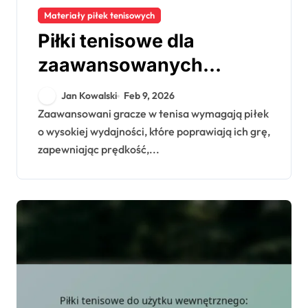
Materiały piłek tenisowych
Piłki tenisowe dla
zaawansowanych
graczy: potrzeby
Jan Kowalski
Feb 9, 2026
wydajnościowe, wybór
Zaawansowani gracze w tenisa wymagają piłek
o wysokiej wydajności, które poprawiają ich grę,
piłek, poziom
zapewniając prędkość,...
umiejętności