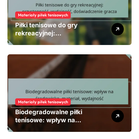
Materiały piłek tenisowych
Piłki tenisowe do gry
rekreacyjnej:
przystępność, wydajność,
doświadczenie gracza
Materiały piłek tenisowych
Biodegradowalne piłki
tenisowe: wpływ na
środowisko, materiał,
wydajność