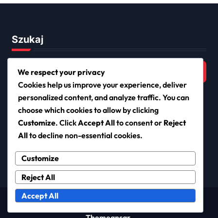
Szukaj
Search
We respect your privacy
for:
Cookies help us improve your experience, deliver
personalized content, and analyze traffic. You can
choose which cookies to allow by clicking
covid-monitor.org
Customize
. Click
Accept All
to consent or
Reject
All
to decline non-essential cookies.
Customize
Reject All
Accept All
Copyright © All rights reserved
|
Newsxo
by
Themeansar
.