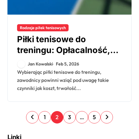
Rodzaje piłek tenisowych
Piłki tenisowe do
treningu: Opłacalność,
Trwałość, Szkolenie
Jan Kowalski
Feb 5, 2026
Wybierając piłki tenisowe do treningu,
zawodnicy powinni wziąć pod uwagę takie
czynniki jak koszt, trwałość...
P
1
2
3
…
5
o
s
Linki