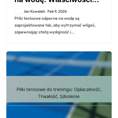
materiałowe, Wydajność,
Jan Kowalski
Feb 9, 2026
Zastosowanie
Piłki tenisowe odporne na wodę są
zaprojektowane tak, aby wytrzymać wilgoć,
zapewniając stałą wydajność i...