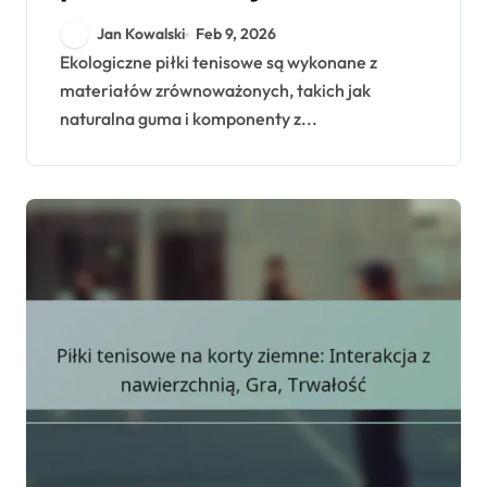
zrównoważony rozwój,
Jan Kowalski
Feb 9, 2026
wydajność, trendy
Ekologiczne piłki tenisowe są wykonane z
materiałów zrównoważonych, takich jak
rynkowe
naturalna guma i komponenty z...