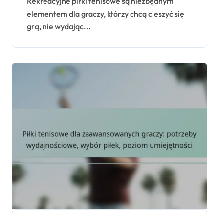
dostępność, wydajność
Rekreacyjne piłki tenisowe są niezbędnym
elementem dla graczy, którzy chcą cieszyć się
grą, nie wydając...