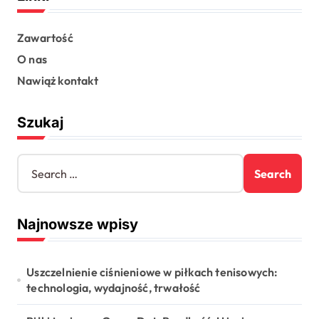
t
s
Zawartość
O nas
p
Nawiąż kontakt
a
g
Szukaj
i
n
S
e
a
a
t
r
Najnowsze wpisy
c
i
h
o
f
o
Uszczelnienie ciśnieniowe w piłkach tenisowych:
n
r
technologia, wydajność, trwałość
: