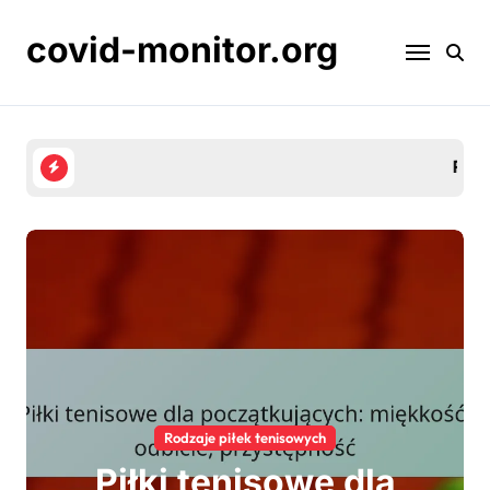
Skip
to
covid-monitor.org
content
Piłki tenisowe dla początkujących: miękkość, odbi
Rodzaje piłek tenisowych
Piłki tenisowe dla