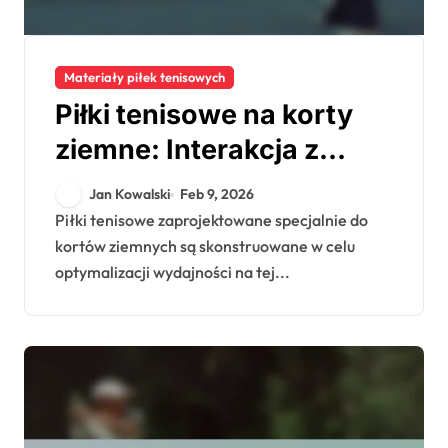
Materiały piłek tenisowych
Piłki tenisowe na korty
ziemne: Interakcja z
nawierzchnią, Gra,
Jan Kowalski
Feb 9, 2026
Trwałość
Piłki tenisowe zaprojektowane specjalnie do
kortów ziemnych są skonstruowane w celu
optymalizacji wydajności na tej...