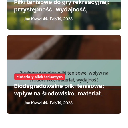
Piłki tenisowe do gry rekreacyjnej:
przystępność, wydajność,
doświadczenie gracza
Jan Kowalski
Feb 16, 2026
Materiały piłek tenisowych
Biodegradowalne piłki tenisowe:
wpływ na środowisko, materiał,
wydajność
Jan Kowalski
Feb 16, 2026