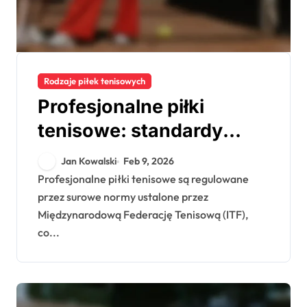
Rodzaje piłek tenisowych
Profesjonalne piłki
tenisowe: standardy
turniejowe, porównania
Jan Kowalski
Feb 9, 2026
marek, wydajność
Profesjonalne piłki tenisowe są regulowane
przez surowe normy ustalone przez
Międzynarodową Federację Tenisową (ITF),
co...