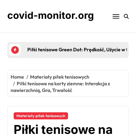
Skip
to
covid-monitor.org
content
Piłki tenisowe do gry rekreacyjnej: przystępność,
Home
Materiały piłek tenisowych
Piłki tenisowe na korty ziemne: Interakcja z
nawierzchnią, Gra, Trwałość
Materiały piłek tenisowych
Piłki tenisowe na