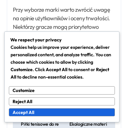
Przy wyborze marki warto zwrócić uwagę
na opinie użytkowników i oceny trwałości.
Niektórzy gracze mogą priorytetowo
traktować cenę, ale inwestowanie w
We respect your privacy
wyższej jakości piłki może prowadzić do
Cookies help us improve your experience, deliver
lepszej wydajności i dłuższego użytkowania
personalized content, and analyze traffic. You can
na nawierzchniach ziemnych.
choose which cookies to allow by clicking
Customize
. Click
Accept All
to consent or
Reject
All
to decline non-essential cookies.
Customize
Reject All
Accept All
P
Piłki tenisowe do re
Ekologiczne materi